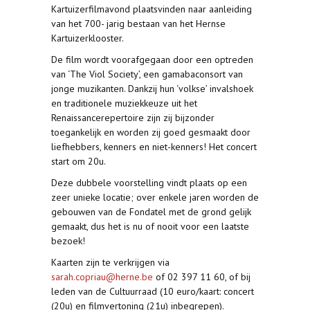
Kartuizerfilmavond plaatsvinden naar aanleiding
van het 700- jarig bestaan van het Hernse
Kartuizerklooster.
De film wordt voorafgegaan door een optreden
van ‘The Viol Society’, een gamabaconsort van
jonge muzikanten. Dankzij hun ‘volkse’ invalshoek
en traditionele muziekkeuze uit het
Renaissancerepertoire zijn zij bijzonder
toegankelijk en worden zij goed gesmaakt door
liefhebbers, kenners en niet-kenners! Het concert
start om 20u.
Deze dubbele voorstelling vindt plaats op een
zeer unieke locatie; over enkele jaren worden de
gebouwen van de Fondatel met de grond gelijk
gemaakt, dus het is nu of nooit voor een laatste
bezoek!
Kaarten zijn te verkrijgen via
sarah.copriau@herne.be
of 02 397 11 60, of bij
leden van de Cultuurraad (10 euro/kaart: concert
(20u) en filmvertoning (21u) inbegrepen).