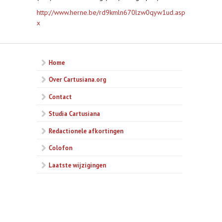
http://www.herne.be/rd9kmln670lzw0qyw1ud.asp
x
Home
Over Cartusiana.org
Contact
Studia Cartusiana
Redactionele afkortingen
Colofon
Laatste wijzigingen