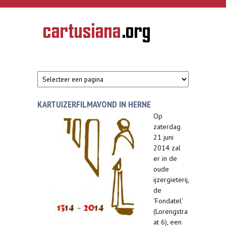
Overslaan en naar de inhoud gaan
CARTUSIANA
Geschiedenis
van de
kartuizerorde
in de
Nederlanden
KARTUIZERFILMAVOND IN HERNE
Op
zaterdag
21 juni
2014 zal
er in de
oude
ijzergieterij,
de
‘Fondatel’
(Lorengstra
at 6), een