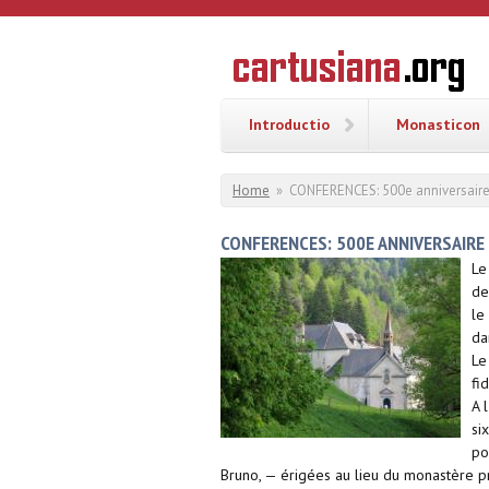
Overslaan en naar de inhoud gaan
CARTUSI
Geschiedenis
van de
kartuizerorde
in de
Nederlanden
Introductio
Monasticon
U bent hier
Home
»
CONFERENCES: 500e anniversaire 
CONFERENCES: 500E ANNIVERSAIRE
Le
de
le
da
Le
fi
A 
si
po
Bruno, — érigées au lieu du monastère pr