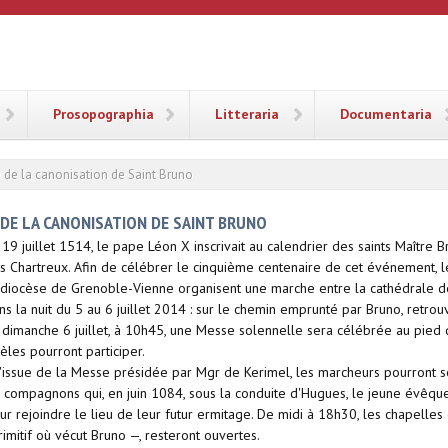
ANA
Prosopographia
Litteraria
Documentaria
de la canonisation de Saint Bruno
 DE LA CANONISATION DE SAINT BRUNO
 19 juillet 1514, le pape Léon X inscrivait au calendrier des saints Maître
s Chartreux. Afin de célébrer le cinquième centenaire de cet événement, 
 diocèse de Grenoble-Vienne organisent une marche entre la cathédrale d
ns la nuit du 5 au 6 juillet 2014 : sur le chemin emprunté par Bruno, retrouv
 dimanche 6 juillet, à 10h45, une Messe solennelle sera célébrée au pied 
dèles pourront participer.
l'issue de la Messe présidée par Mgr de Kerimel, les marcheurs pourront s
x compagnons qui, en juin 1084, sous la conduite d'Hugues, le jeune évêq
ur rejoindre le lieu de leur futur ermitage. De midi à 18h30, les chapelle
imitif où vécut Bruno —, resteront ouvertes.