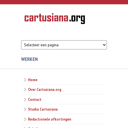
Overslaan en naar de inhoud gaan
CARTUSIANA
Geschiedenis
van de
kartuizerorde
in de
Nederlanden
WERKEN
Home
Over Cartusiana.org
Contact
Studia Cartusiana
Redactionele afkortingen