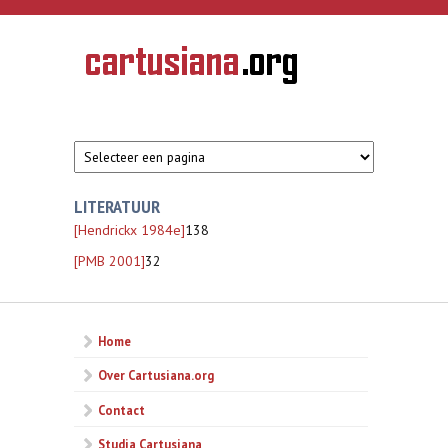
Overslaan en naar de inhoud gaan
CARTUSIANA
Geschiedenis
van de
kartuizerorde
in de
Nederlanden
LITERATUUR
[Hendrickx 1984e]
138
[PMB 2001]
32
Home
Over Cartusiana.org
Contact
Studia Cartusiana