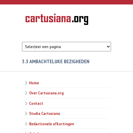
Overslaan en naar de inhoud gaan
CARTUSIANA
Geschiedenis
van de
kartuizerorde
in de
Nederlanden
3.3 AMBACHTELIJKE BEZIGHEDEN
Home
Over Cartusiana.org
Contact
Studia Cartusiana
Redactionele afkortingen