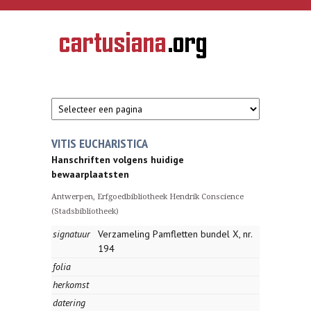
Overslaan en naar de inhoud gaan
CARTUSIANA
Geschiedenis
van de
kartuizerorde
in de
Nederlanden
VITIS EUCHARISTICA
Hanschriften volgens huidige
bewaarplaatsten
Antwerpen, Erfgoedbibliotheek Hendrik Conscience
(Stadsbibliotheek)
signatuur
Verzameling Pamfletten bundel X, nr.
194
folia
herkomst
datering