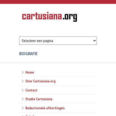
Overslaan en naar de inhoud gaan
CARTUSIANA
Geschiedenis
van de
kartuizerorde
in de
Nederlanden
BIOGRAFIE
Home
Over Cartusiana.org
Contact
Studia Cartusiana
Redactionele afkortingen