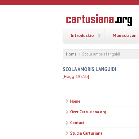
Overslaan en naar de inhoud gaan
CARTUSI
Geschiedenis
van de
kartuizerorde
in de
Nederlanden
Introductio
Monasticon
U bent hier
Home
»
Scola amoris languidi
SCOLA AMORIS LANGUIDI
[Hogg 1981b]
Home
Over Cartusiana.org
Contact
Studia Cartusiana