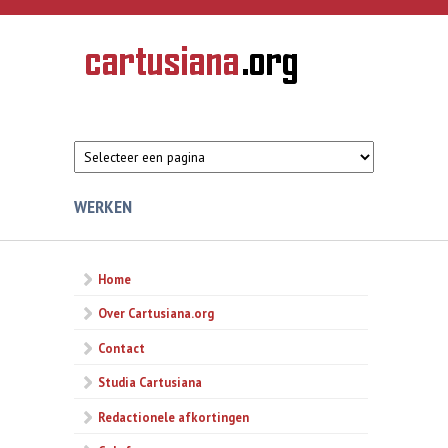
Overslaan en naar de inhoud gaan
CARTUSIANA
Geschiedenis
van de
kartuizerorde
in de
Nederlanden
WERKEN
Home
Over Cartusiana.org
Contact
Studia Cartusiana
Redactionele afkortingen