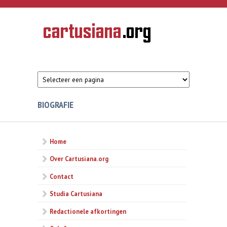
Overslaan en naar de inhoud gaan
CARTUSIANA
Geschiedenis
van de
kartuizerorde
in de
Nederlanden
BIOGRAFIE
Home
Over Cartusiana.org
Contact
Studia Cartusiana
Redactionele afkortingen