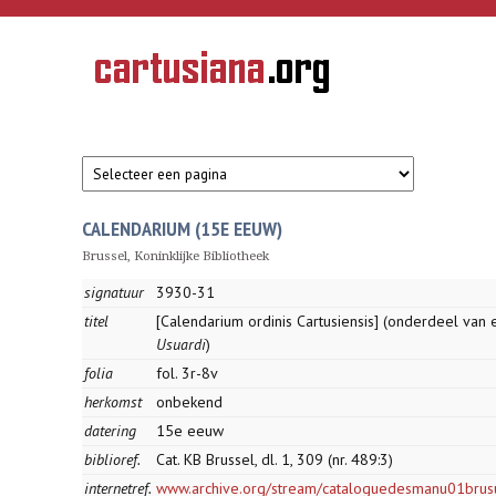
Overslaan en naar de inhoud gaan
CARTUSIANA
Geschiedenis
van de
kartuizerorde
in de
Nederlanden
CALENDARIUM (15E EEUW)
Brussel, Koninklijke Bibliotheek
signatuur
3930-31
titel
[Calendarium ordinis Cartusiensis] (onderdeel van
Usuardi
)
folia
fol. 3r-8v
herkomst
onbekend
datering
15e eeuw
biblioref.
Cat. KB Brussel, dl. 1, 309 (nr. 489:3)
internetref.
www.archive.org/stream/cataloguedesmanu01bru