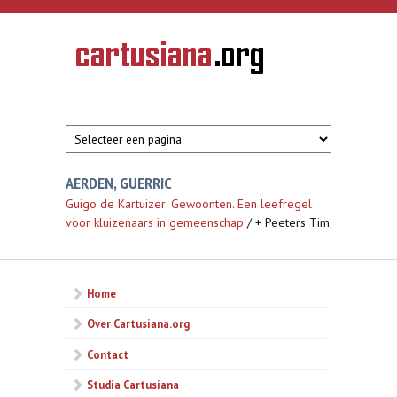
Overslaan en naar de inhoud gaan
CARTUSIANA
Geschiedenis
van de
kartuizerorde
in de
Nederlanden
AERDEN, GUERRIC
Guigo de Kartuizer: Gewoonten. Een leefregel
voor kluizenaars in gemeenschap
/ + Peeters Tim
Home
Over Cartusiana.org
Contact
Studia Cartusiana