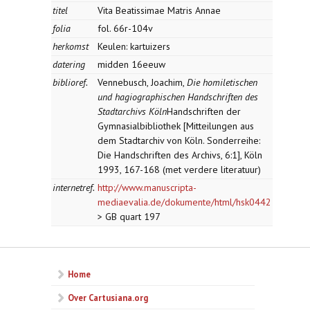
titel
Vita Beatissimae Matris Annae
folia
fol. 66r-104v
herkomst
Keulen: kartuizers
datering
midden 16eeuw
biblioref.
Vennebusch, Joachim,
Die homiletischen
und hagiographischen Handschriften des
Stadtarchivs Köln
Handschriften der
Gymnasialbibliothek [Mitteilungen aus
dem Stadtarchiv von Köln. Sonderreihe:
Die Handschriften des Archivs, 6:1], Köln
1993, 167-168 (met verdere literatuur)
internetref.
http://www.manuscripta-
mediaevalia.de/dokumente/html/hsk0442
> GB quart 197
Home
Over Cartusiana.org