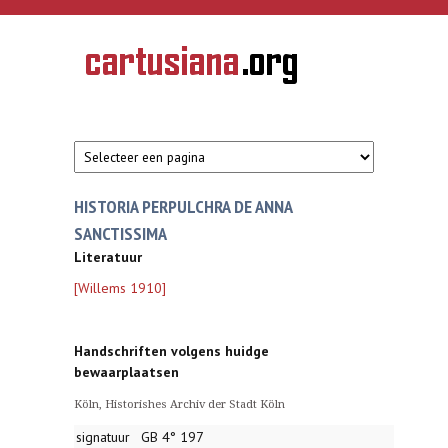
Overslaan en naar de inhoud gaan
CARTUSIANA
Geschiedenis
van de
kartuizerorde
in de
Nederlanden
HISTORIA PERPULCHRA DE ANNA
SANCTISSIMA
Literatuur
[Willems 1910]
Handschriften volgens huidge
bewaarplaatsen
Köln, Historishes Archiv der Stadt Köln
signatuur
GB 4° 197