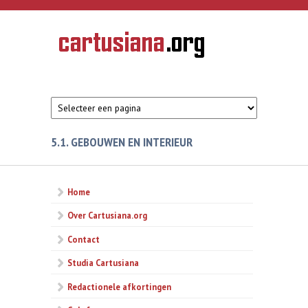
Overslaan en naar de inhoud gaan
CARTUSIANA
Geschiedenis
van de
kartuizerorde
in de
Nederlanden
5.1. GEBOUWEN EN INTERIEUR
Home
Over Cartusiana.org
Contact
Studia Cartusiana
Redactionele afkortingen