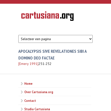
Overslaan en naar de inhoud gaan
CARTUSIANA
Geschiedenis
van de
kartuizerorde
in de
Nederlanden
APOCALYPSIS SIVE REVELATIONES SIBI A
DOMINO DEO FACTAE
[Emery 1991]
251-252
Home
Over Cartusiana.org
Contact
Studia Cartusiana