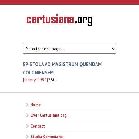
Overslaan en naar de inhoud gaan
CARTUSIANA
Geschiedenis
van de
kartuizerorde
in de
Nederlanden
EPISTOLA AD MAGISTRUM QUEMDAM
COLONIENSEM
[Emery 1991]
250
Home
Over Cartusiana.org
Contact
Studia Cartusiana