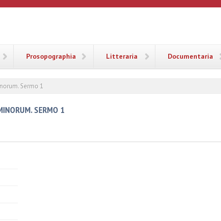
ANA
Prosopographia
Litteraria
Documentaria
inorum. Sermo 1
MINORUM. SERMO 1