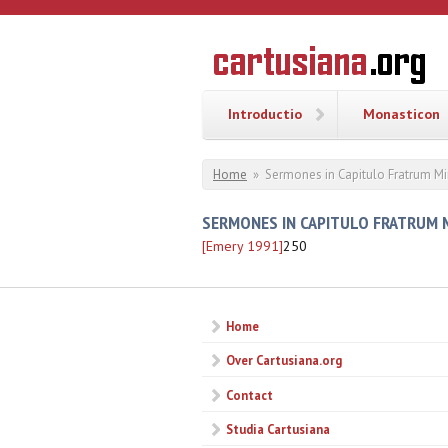
Overslaan en naar de inhoud gaan
CARTUSI
Geschiedenis
van de
kartuizerorde
in de
Nederlanden
Introductio
Monasticon
U bent hier
Home
»
Sermones in Capitulo Fratrum M
SERMONES IN CAPITULO FRATRUM 
[Emery 1991]
250
Home
Over Cartusiana.org
Contact
Studia Cartusiana