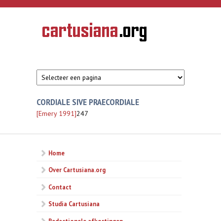
Overslaan en naar de inhoud gaan
CARTUSIANA
Geschiedenis
van de
kartuizerorde
in de
Nederlanden
CORDIALE SIVE PRAECORDIALE
[Emery 1991]
247
Home
Over Cartusiana.org
Contact
Studia Cartusiana
Redactionele afkortingen