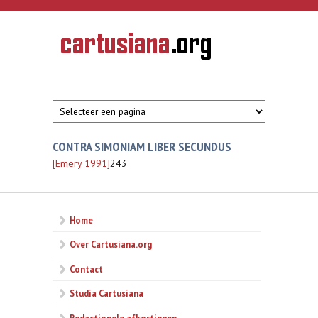
Overslaan en naar de inhoud gaan
CARTUSIANA
Geschiedenis
van de
kartuizerorde
in de
Nederlanden
CONTRA SIMONIAM LIBER SECUNDUS
[Emery 1991]
243
Home
Over Cartusiana.org
Contact
Studia Cartusiana
Redactionele afkortingen