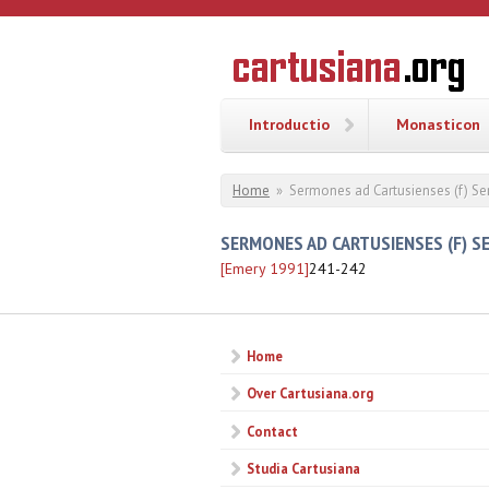
Overslaan en naar de inhoud gaan
CARTUSI
Geschiedenis
van de
kartuizerorde
in de
Nederlanden
Introductio
Monasticon
U bent hier
Home
»
Sermones ad Cartusienses (f) Se
SERMONES AD CARTUSIENSES (F) 
[Emery 1991]
241-242
Home
Over Cartusiana.org
Contact
Studia Cartusiana