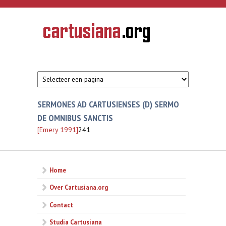
Overslaan en naar de inhoud gaan
CARTUSIANA
Geschiedenis
van de
kartuizerorde
in de
Nederlanden
SERMONES AD CARTUSIENSES (D) SERMO
DE OMNIBUS SANCTIS
[Emery 1991]
241
Home
Over Cartusiana.org
Contact
Studia Cartusiana