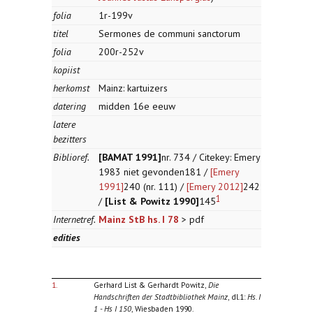
folia
1r-199v
titel
Sermones de communi sanctorum
folia
200r-252v
kopiist
herkomst
Mainz: kartuizers
datering
midden 16e eeuw
latere
bezitters
Biblioref.
[BAMAT 1991]
nr. 734 / Citekey: Emery
1983 niet gevonden181 /
[Emery
1991]
240 (nr. 111) /
[Emery 2012]
242
1
/
[List & Powitz 1990]
145
Internetref.
Mainz StB hs. I 78
> pdf
edities
1.
Gerhard List & Gerhardt Powitz,
Die
Handschriften der Stadtbibliothek Mainz
, dl.1:
Hs. I
1 - Hs I 150
, Wiesbaden 1990.