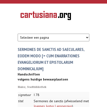
Overslaan en naar de inhoud gaan
CARTUSIANA
Geschiedenis
van de
kartuizerorde
in de
Nederlanden
SERMONES DE SANCTIS AD SAECULARES,
EODEM MODO [= CUM ENARRATIONES
EVANGELIORUM ET EPISTOLARUM
DOMINICALIUM]
Handschriften
volgens huidige bewaarplaatsen
Mainz, Stadtbibliothek
signatuur
I 78
titel
Sermones de sanctis (afwisselend met
Joannes Justus Lanspergius
)