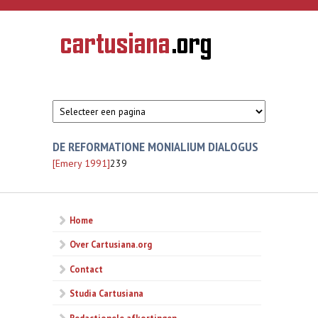
Overslaan en naar de inhoud gaan
CARTUSIANA
Geschiedenis
van de
kartuizerorde
in de
Nederlanden
DE REFORMATIONE MONIALIUM DIALOGUS
[Emery 1991]
239
Home
Over Cartusiana.org
Contact
Studia Cartusiana
Redactionele afkortingen