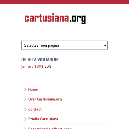
Overslaan en naar de inhoud gaan
CARTUSIANA
Geschiedenis
van de
kartuizerorde
in de
Nederlanden
DE VITA VIDUARUM
[Emery 1991]
238
Home
Over Cartusiana.org
Contact
Studia Cartusiana
Redactionele afkortingen