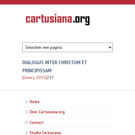
Overslaan en naar de inhoud gaan
CARTUSIANA
Geschiedenis
van de
kartuizerorde
in de
Nederlanden
DIALOGUS INTER CHRISTUM ET
PRINCIPISSAM
[Emery 1991]
237
Home
Over Cartusiana.org
Contact
Studia Cartusiana