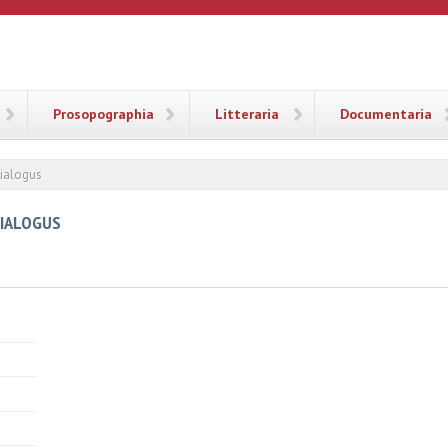
ANA
Prosopographia
Litteraria
Documentaria
dialogus
DIALOGUS