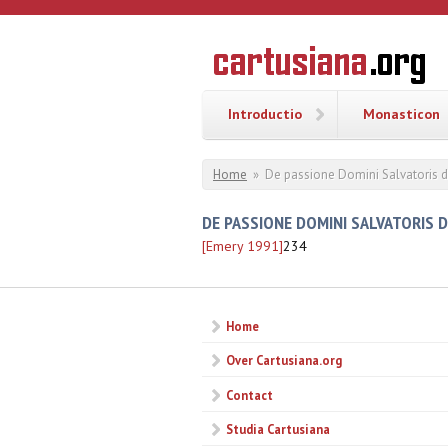
Overslaan en naar de inhoud gaan
CARTUSI
Geschiedenis
van de
kartuizerorde
in de
Nederlanden
Introductio
Monasticon
U bent hier
Home
»
De passione Domini Salvatoris 
DE PASSIONE DOMINI SALVATORIS 
[Emery 1991]
234
Home
Over Cartusiana.org
Contact
Studia Cartusiana