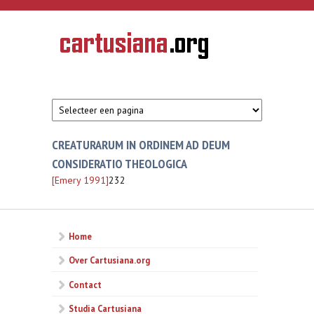
Overslaan en naar de inhoud gaan
CARTUSIANA
Geschiedenis
van de
kartuizerorde
in de
Nederlanden
CREATURARUM IN ORDINEM AD DEUM
CONSIDERATIO THEOLOGICA
[Emery 1991]
232
Home
Over Cartusiana.org
Contact
Studia Cartusiana