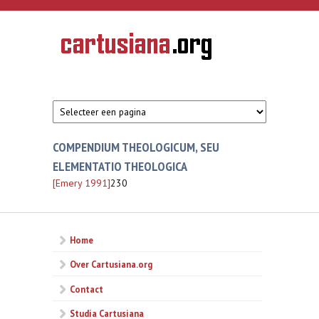
Overslaan en naar de inhoud gaan
CARTUSIANA
Geschiedenis
van de
kartuizerorde
in de
Nederlanden
COMPENDIUM THEOLOGICUM, SEU
ELEMENTATIO THEOLOGICA
[Emery 1991]
230
Home
Over Cartusiana.org
Contact
Studia Cartusiana