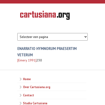
Overslaan en naar de inhoud gaan
CARTUSIANA
Geschiedenis
van de
kartuizerorde
in de
Nederlanden
ENARRATIO HYMNORUM PRAESERTIM
VETERUM
[Emery 1991]
230
Home
Over Cartusiana.org
Contact
Studia Cartusiana