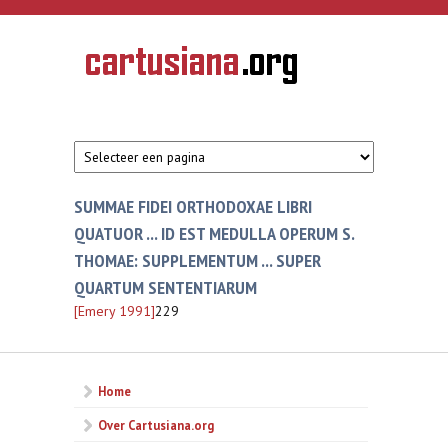
Overslaan en naar de inhoud gaan
CARTUSIANA
Geschiedenis
van de
kartuizerorde
in de
Nederlanden
SUMMAE FIDEI ORTHODOXAE LIBRI
QUATUOR ... ID EST MEDULLA OPERUM S.
THOMAE: SUPPLEMENTUM ... SUPER
QUARTUM SENTENTIARUM
[Emery 1991]
229
Home
Over Cartusiana.org