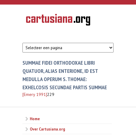
Overslaan en naar de inhoud gaan
CARTUSIANA
Geschiedenis
van de
kartuizerorde
in de
Nederlanden
SUMMAE FIDEI ORTHODOXAE LIBRI
QUATUOR, ALIAS ENTERIONE, ID EST
MEDULLA OPERUM S. THOMAE:
EXHELCOSIS SECUNDAE PARTIS SUMMAE
[Emery 1991]
229
Home
Over Cartusiana.org