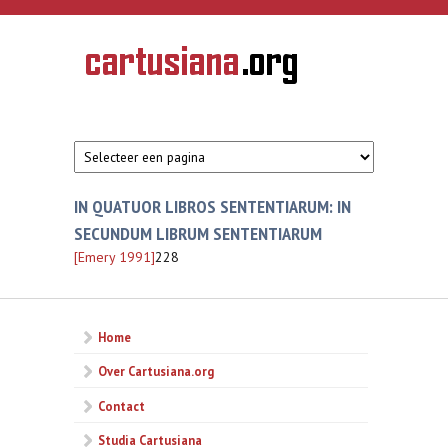
Overslaan en naar de inhoud gaan
CARTUSIANA
Geschiedenis
van de
kartuizerorde
in de
Nederlanden
IN QUATUOR LIBROS SENTENTIARUM: IN
SECUNDUM LIBRUM SENTENTIARUM
[Emery 1991]
228
Home
Over Cartusiana.org
Contact
Studia Cartusiana