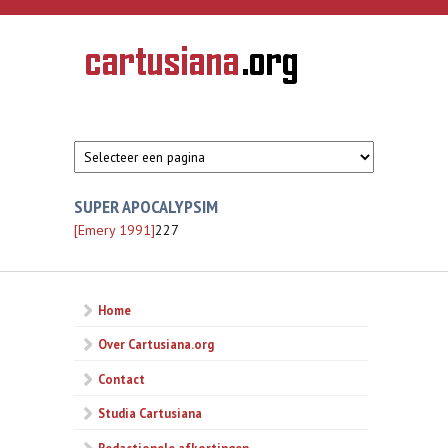
Overslaan en naar de inhoud gaan
CARTUSIANA
Geschiedenis
van de
kartuizerorde
in de
Nederlanden
SUPER APOCALYPSIM
[Emery 1991]
227
Home
Over Cartusiana.org
Contact
Studia Cartusiana
Redactionele afkortingen