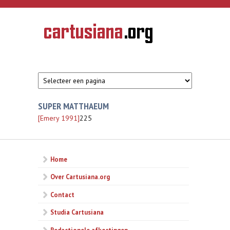
Overslaan en naar de inhoud gaan
CARTUSIANA
Geschiedenis
van de
kartuizerorde
in de
Nederlanden
SUPER MATTHAEUM
[Emery 1991]
225
Home
Over Cartusiana.org
Contact
Studia Cartusiana
Redactionele afkortingen