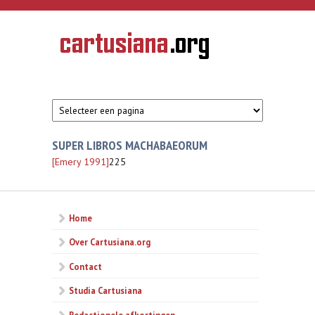
Overslaan en naar de inhoud gaan
CARTUSIANA
Geschiedenis
van de
kartuizerorde
in de
Nederlanden
SUPER LIBROS MACHABAEORUM
[Emery 1991]
225
Home
Over Cartusiana.org
Contact
Studia Cartusiana
Redactionele afkortingen