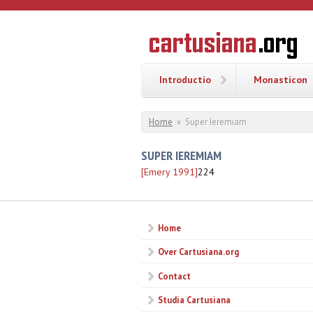
Overslaan en naar de inhoud gaan
CARTUSI
Geschiedenis
van de
kartuizerorde
in de
Nederlanden
Introductio
Monasticon
U bent hier
Home
»
Super Ieremiam
SUPER IEREMIAM
[Emery 1991]
224
Home
Over Cartusiana.org
Contact
Studia Cartusiana