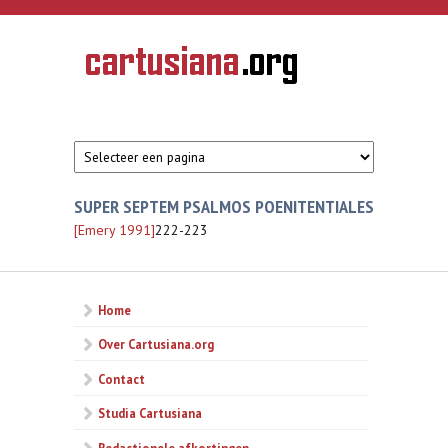
Overslaan en naar de inhoud gaan
CARTUSIANA
Geschiedenis
van de
kartuizerorde
in de
Nederlanden
SUPER SEPTEM PSALMOS POENITENTIALES
[Emery 1991]
222-223
Home
Over Cartusiana.org
Contact
Studia Cartusiana
Redactionele afkortingen