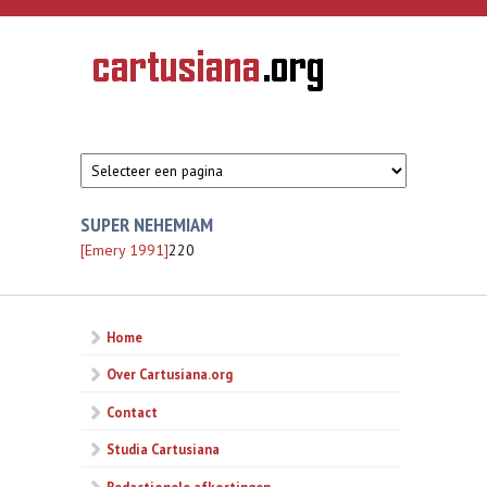
Overslaan en naar de inhoud gaan
CARTUSIANA
Geschiedenis
van de
kartuizerorde
in de
Nederlanden
SUPER NEHEMIAM
[Emery 1991]
220
Home
Over Cartusiana.org
Contact
Studia Cartusiana
Redactionele afkortingen