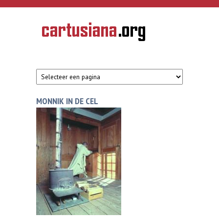
Overslaan en naar de inhoud gaan
CARTUSIANA
Geschiedenis
van de
kartuizerorde
in de
Nederlanden
MONNIK IN DE CEL