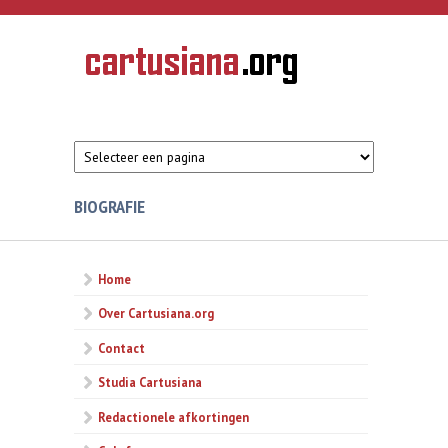
Overslaan en naar de inhoud gaan
CARTUSIANA
Geschiedenis
van de
kartuizerorde
in de
Nederlanden
BIOGRAFIE
Home
Over Cartusiana.org
Contact
Studia Cartusiana
Redactionele afkortingen