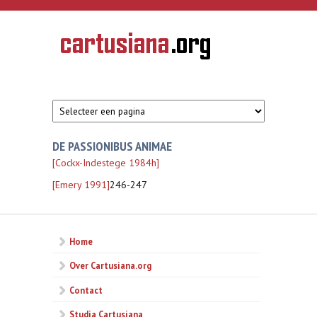
Overslaan en naar de inhoud gaan
CARTUSIANA
Geschiedenis
van de
kartuizerorde
in de
Nederlanden
DE PASSIONIBUS ANIMAE
[Cockx-Indestege 1984h]
[Emery 1991]
246-247
Home
Over Cartusiana.org
Contact
Studia Cartusiana