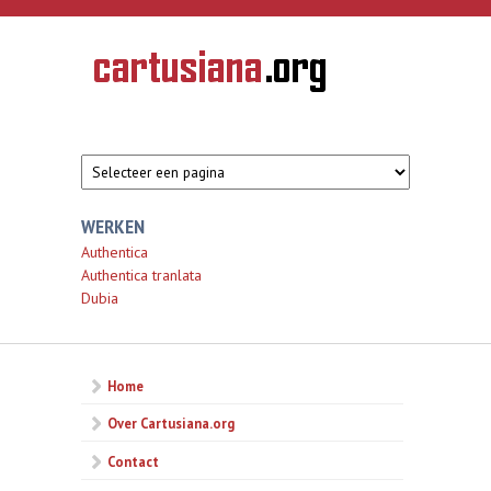
Overslaan en naar de inhoud gaan
CARTUSIANA
Geschiedenis
van de
kartuizerorde
in de
Nederlanden
WERKEN
Authentica
Authentica tranlata
Dubia
Home
Over Cartusiana.org
Contact