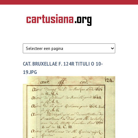
Overslaan en naar de inhoud gaan
CARTUSIANA
Geschiedenis
van de
kartuizerorde
in de
Nederlanden
CAT. BRUXELLAE F. 124R TITULI O 10-
19.JPG