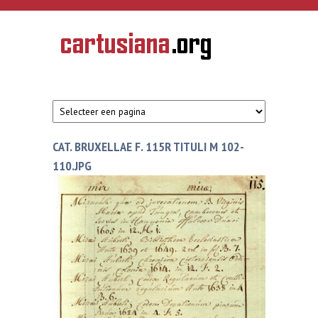
Overslaan en naar de inhoud gaan
CARTUSIANA
Geschiedenis
van de
kartuizerorde
in de
Nederlanden
CAT. BRUXELLAE F. 115R TITULI M 102-
110.JPG