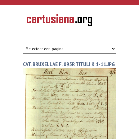
Overslaan en naar de inhoud gaan
CARTUSIANA
Geschiedenis
van de
kartuizerorde
in de
Nederlanden
CAT. BRUXELLAE F. 095R TITULI K 1-11.JPG