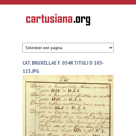
Overslaan en naar de inhoud gaan
CARTUSIANA
Geschiedenis
van de
kartuizerorde
in de
Nederlanden
CAT. BRUXELLAE F. 054R TITULI D 105-
115.JPG