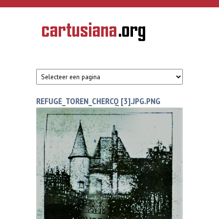
Overslaan en naar de inhoud gaan
CARTUSIANA
Geschiedenis
van de
kartuizerorde
in de
Nederlanden
REFUGE_TOREN_CHERCQ [3].JPG.PNG