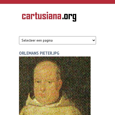
Overslaan en naar de inhoud gaan
CARTUSIANA
Geschiedenis
van de
kartuizerorde
in de
Nederlanden
ORLEMANS PIETER.JPG