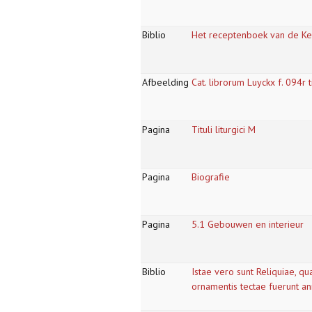
Biblio
Het receptenboek van de Keu
Afbeelding
Cat. librorum Luyckx f. 094r t
Pagina
Tituli liturgici M
Pagina
Biografie
Pagina
5.1 Gebouwen en interieur
Biblio
Istae vero sunt Reliquiae, qua
ornamentis tectae fuerunt a