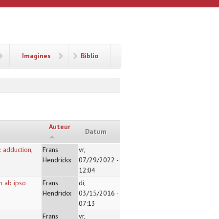
Imagines
Biblio
Auteur
Datum
 adduction,
Frans
vr,
Hendrickx
07/29/2022 -
12:04
um ab ipso
Frans
di,
Hendrickx
03/15/2016 -
07:13
Frans
vr,