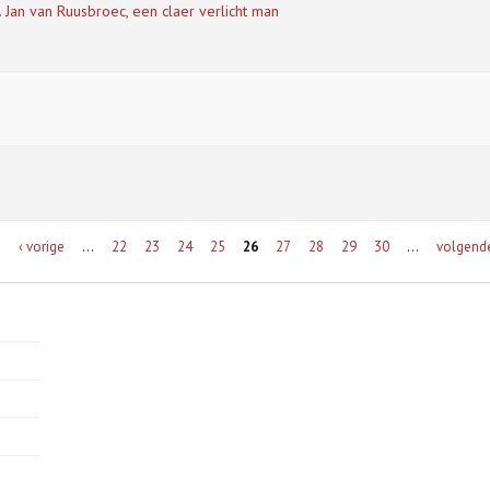
n. Jan van Ruusbroec, een claer verlicht man
e
‹ vorige
…
22
23
24
25
26
27
28
29
30
…
volgende