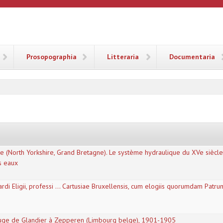
ANA
Prosopographia
Litteraria
Documentaria
 (North Yorkshire, Grand Bretagne). Le système hydraulique du XVe siècle:
es eaux
ardi Eligii, professi ... Cartusiae Bruxellensis, cum elogiis quorumdam Patr
efuge de Glandier à Zepperen (Limbourg belge), 1901-1905