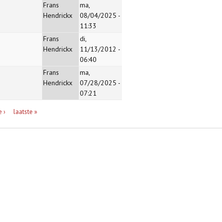
Frans
ma,
Hendrickx
08/04/2025 -
11:33
Frans
di,
Hendrickx
11/13/2012 -
06:40
Frans
ma,
Hendrickx
07/28/2025 -
07:21
 ›
laatste »