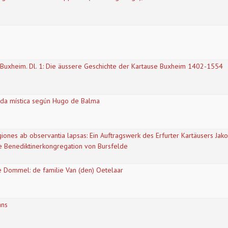
 Buxheim. Dl. 1: Die äussere Geschichte der Kartause Buxheim 1402-1554
ida mística según Hugo de Balma
iones ab observantia lapsas: Ein Auftragswerk des Erfurter Kartäusers Jak
e Benediktinerkongregation von Bursfelde
de Dommel: de familie Van (den) Oetelaar
ans