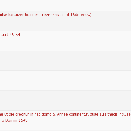
lse kartuizer Joannes Trevirensis (eind 16de eeuw)
ituli J 45-54
e ut pie creditur, in hac domo S. Annae continentur, quae aliis thecis inclusa
nno Domini 1548