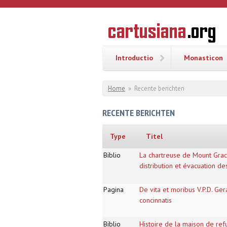
Overslaan en naar de inhoud gaan
CARTUSI
Geschiedenis
van de
kartuizerorde
in de
Nederlanden
Introductio
Monasticon
U bent hier
Home
»
Recente berichten
RECENTE BERICHTEN
Type
Titel
Biblio
La chartreuse de Mount Grace
distribution et évacuation d
Pagina
De vita et moribus V.P.D. Ger
concinnatis
Biblio
Histoire de la maison de r