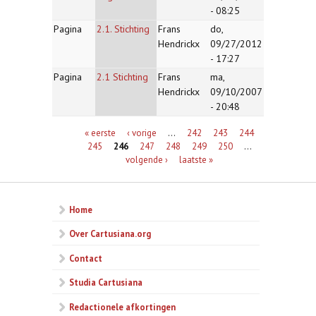
- 08:25
Pagina
2.1. Stichting
Frans
do,
Hendrickx
09/27/2012
- 17:27
Pagina
2.1 Stichting
Frans
ma,
Hendrickx
09/10/2007
- 20:48
Pagina's
« eerste
‹ vorige
…
242
243
244
245
246
247
248
249
250
…
volgende ›
laatste »
Home
Over Cartusiana.org
Contact
Studia Cartusiana
Redactionele afkortingen