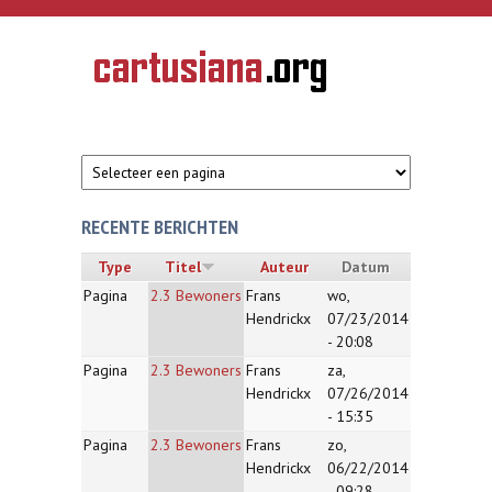
Overslaan en naar de inhoud gaan
CARTUSIANA
Geschiedenis
van de
kartuizerorde
in de
Nederlanden
RECENTE BERICHTEN
Type
Titel
Auteur
Datum
Pagina
2.3 Bewoners
Frans
wo,
Hendrickx
07/23/2014
- 20:08
Pagina
2.3 Bewoners
Frans
za,
Hendrickx
07/26/2014
- 15:35
Pagina
2.3 Bewoners
Frans
zo,
Hendrickx
06/22/2014
- 09:28